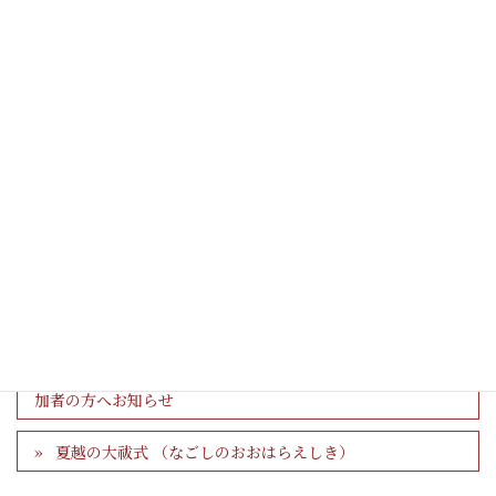
カテゴリー
お知らせ
タイムカプセル企画 「第１回 未来へ１７９９」 参
加者の方へお知らせ
夏越の大祓式 （なごしのおおはらえしき）