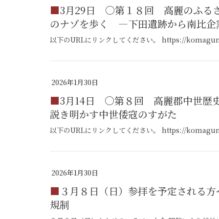
■3月29日 〇第１８回 高麗のふるさと 歴史ウォーク ※要申込み 高麗郡建郡
のナゾを歩く ―下田遺跡から南比企
以下のURLにリンクしてください。 https://komagun.jp/
2026年1月30日
■3月14日 〇第８回 高麗郡中世歴史講演会 ※要申込み 倭人とは何者か いま
説き明かす中世倭寇のすがた
以下のURLにリンクしてください。 https://komagun.jp/
2026年1月30日
■３月８日（日）参拝を予定される方へ かわせみマラソン大会 開催による交通
規制