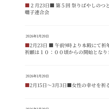
■２月23日■ 第５回 祭りばやしのつどい。会場：高麗神社 神楽殿 / 主催：日高祭
囃子連合会
2026年1月20日
■2月23日 ■ 午前9時より本殿にて祈年祭・天長祭を斎行いたします。その為 一般
祈願は１０：００頃からの開始となり
2026年1月20日
■2月15日～3月3日■女性の幸せを
2026年1月20日