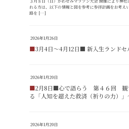
３月８日（日）かわせみマラソン大会 開催により神社
れる方は、以下の情報と図を参考に参拝計画をお考えい
路を […]
2026年1月26日
■3月4日～4月12日■ 新入生ランド
2026年1月20日
■2月8日■心で語らう 第４６回 観音寺。テーマ「能と宗教」～能『敦盛』にみ
る「人知を超えた救済（祈りの力）」
2026年1月20日