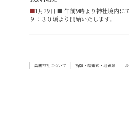
■1月29日 ■ 午前9時より神社境内にて防火訓練を実施します。その為 一般祈願は
９：３０頃より開始いたします。
高麗神社について
祈願・結婚式・地鎮祭
お